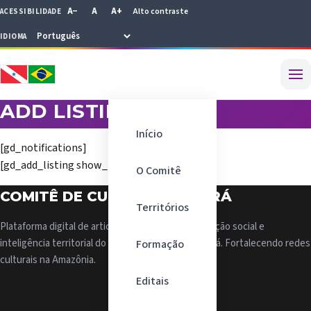
Select Language
A−
A
A+
Alto contraste
ACESSIBILIDADE
IDIOMA
▼
ADD LISTING
Início
[gd_notifications]
[gd_add_listing show_login=1]
O Comitê
COMITÊ DE CULTURA DO PARÁ
Territórios
Plataforma digital de articulação cultural, participação social e
inteligência territorial do Comitê de Cultura do Pará. Fortalecendo redes
Formação
culturais na Amazônia.
Editais