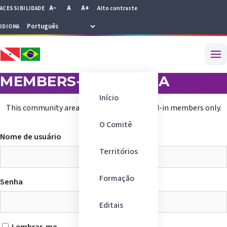
Select Language
A−
A
A+
Alto contraste
ACESSIBILIDADE
IDIOMA
▼
MEMBERS-ONLY AREA
Início
This community area is accessible to logged-in members only.
O Comitê
Nome de usuário
Territórios
Formação
Senha
Editais