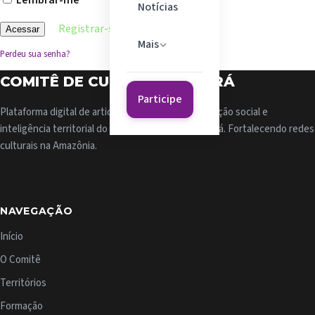
Lembrar-me
Notícias
Registrar-se
Mais
Perdeu sua senha?
COMITÊ DE CULTURA DO PARÁ
Participe
Plataforma digital de articulação cultural, participação social e
inteligência territorial do Comitê de Cultura do Pará. Fortalecendo redes
culturais na Amazônia.
NAVEGAÇÃO
Início
O Comitê
Territórios
Formação