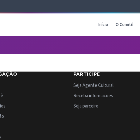
Início
O Comitê
GAÇÃO
PARTICIPE
Seja Agente Cultural
tê
Receba informações
ios
Seja parceiro
ão
s