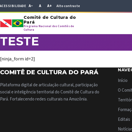
Select Language
A−
A
A+
Alto contraste
ACESSIBILIDADE
Comitê de Cultura do
▼
Pará
Programa Nacional dos Comitês de
Cultura
TESTE
[ninja_form id=2]
NAVE
COMITÊ DE CULTURA DO PARÁ
Início
Plataforma digital de articulação cultural, participação
O Comi
social e inteligência territorial do Comitê de Cultura do
Pará. Fortalecendo redes culturais na Amazônia.
Territór
Formaç
Editais
Notícia